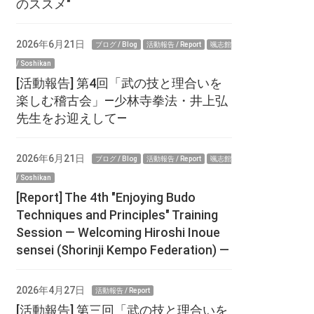
のススメ"
2026年6月21日
ブログ / Blog
活動報告 / Report
颯志館
/ Soshikan
[活動報告] 第4回「武の技と理合いを
楽しむ稽古会」—少林寺拳法・井上弘
先生をお迎えして—
2026年6月21日
ブログ / Blog
活動報告 / Report
颯志館
/ Soshikan
[Report] The 4th "Enjoying Budo
Techniques and Principles" Training
Session — Welcoming Hiroshi Inoue
sensei (Shorinji Kempo Federation) —
2026年4月27日
活動報告 / Report
[活動報告] 第三回「武の技と理合いを