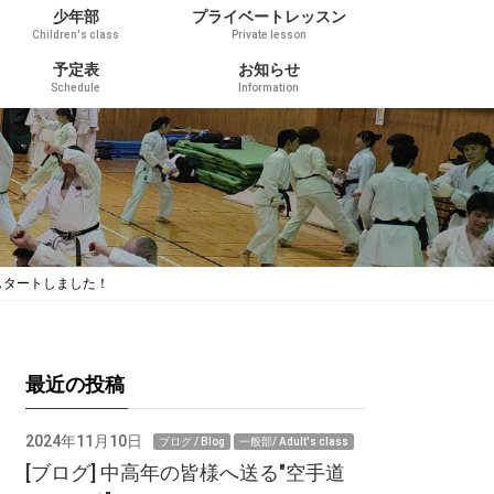
少年部
プライベートレッスン
Children's class
Private lesson
予定表
お知らせ
Schedule
Information
」がスタートしました！
最近の投稿
2024年11月10日
ブログ / Blog
一般部/ Adult's class
[ブログ] 中高年の皆様へ送る"空手道