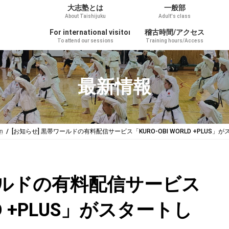
大志塾とは
一般部
About Taishijuku
Adult's class
For international visitors
稽古時間/アクセス
To attend our sessions
Training hours/Access
最新情報
n
[お知らせ] 黒帯ワールドの有料配信サービス「KURO-OBI WORLD +PLUS
ールドの有料配信サービス
LD +PLUS」がスタートし