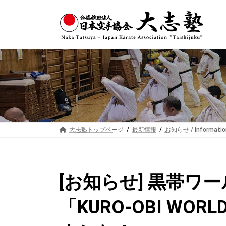
コ
ナ
ン
ビ
テ
ゲ
ン
ー
ツ
シ
へ
ョ
ス
ン
キ
に
ッ
移
プ
動
大志塾トップページ
最新情報
お知らせ / Informatio
[お知らせ] 黒帯ワ
「KURO-OBI WOR