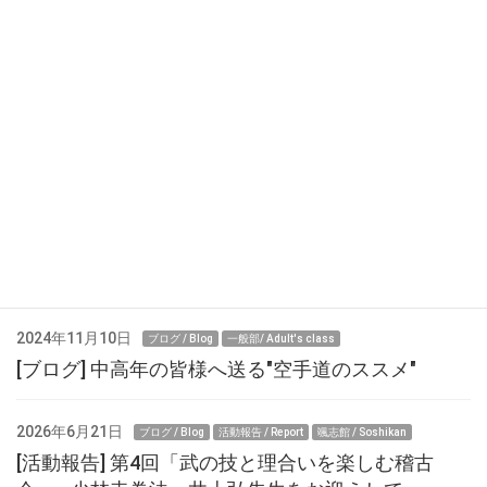
第５４回 秋季東京都空手道大会
第１０回 熟練者全国空手道選手権大会
最近の投稿
2024年11月10日
ブログ / Blog
一般部/ Adult's class
[ブログ] 中高年の皆様へ送る"空手道のススメ"
2026年6月21日
ブログ / Blog
活動報告 / Report
颯志館 / Soshikan
[活動報告] 第4回「武の技と理合いを楽しむ稽古