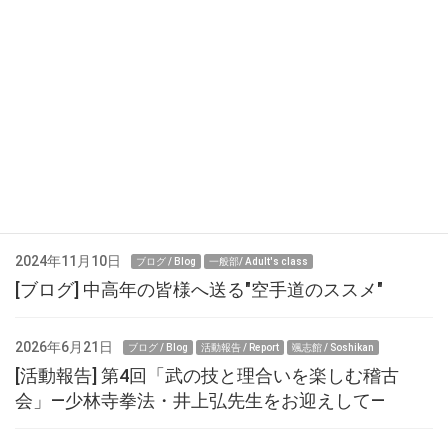
大志塾サマーキャンプ！！【納会編】
大志塾サマーキャンプ【稽古編】
最近の投稿
2024年11月10日
ブログ / Blog
一般部/ Adult's class
[ブログ] 中高年の皆様へ送る"空手道のススメ"
2026年6月21日
ブログ / Blog
活動報告 / Report
颯志館 / Soshikan
[活動報告] 第4回「武の技と理合いを楽しむ稽古
会」—少林寺拳法・井上弘先生をお迎えして—